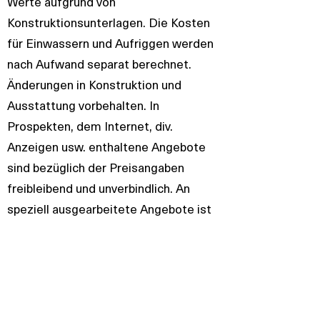
Werte aufgrund von
Konstruktionsunterlagen. Die Kosten
für Einwassern und Aufriggen werden
nach Aufwand separat berechnet.
Änderungen in Konstruktion und
Ausstattung vorbehalten. In
Prospekten, dem Internet, div.
Anzeigen usw. enthaltene Angebote
sind bezüglich der Preisangaben
freibleibend und unverbindlich. An
speziell ausgearbeitete Angebote ist
der Verkäufer 30 Tage gebunden. ©
2021 SUNBEAM Watersports GmbH,
Alle Rechte vorbehalten. Die
gezeigten Fotos können Optionen
enthalten, die nicht im Standardpaket