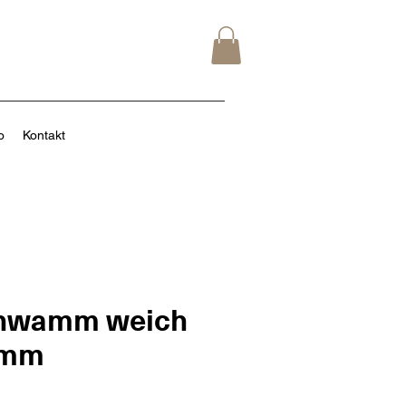
o
Kontakt
chwamm weich
0mm