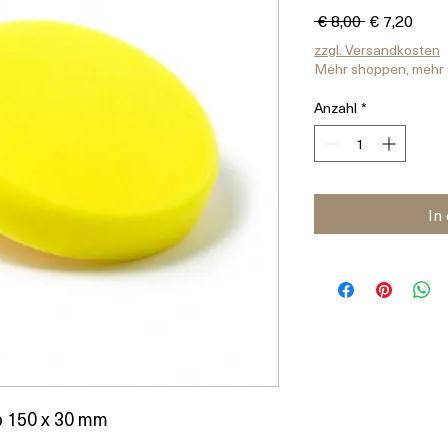
Standardpr
Sale
 € 8,00 
€ 7,20
Prei
zzgl. Versandkosten
Mehr shoppen, mehr
Anzahl
*
In
 150 x 30 mm