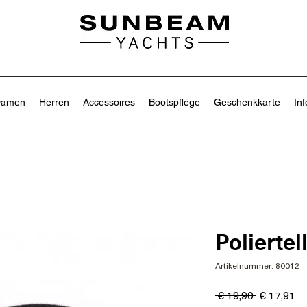
amen
Herren
Accessoires
Bootspflege
Geschenkkarte
Inf
Poliertel
Artikelnummer: 80012
Standardp
Sa
 € 19,90 
€ 17,91