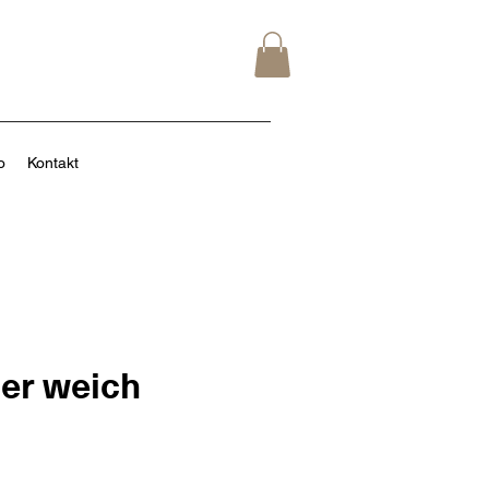
o
Kontakt
ler weich
reis
le-