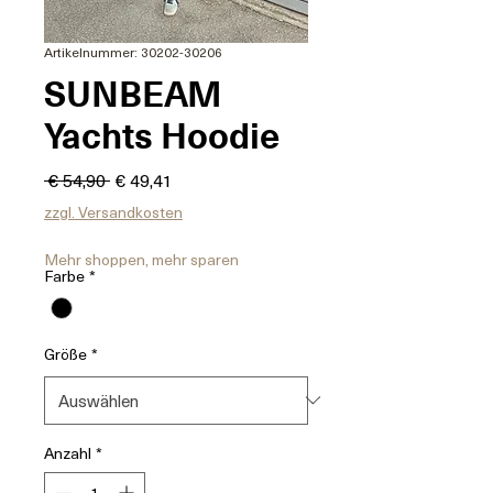
Artikelnummer: 30202-30206
SUNBEAM
Yachts Hoodie
Standardpreis
Sale-
 € 54,90 
€ 49,41
Preis
zzgl. Versandkosten
Mehr shoppen, mehr sparen
Farbe
*
Größe
*
Anzahl
*